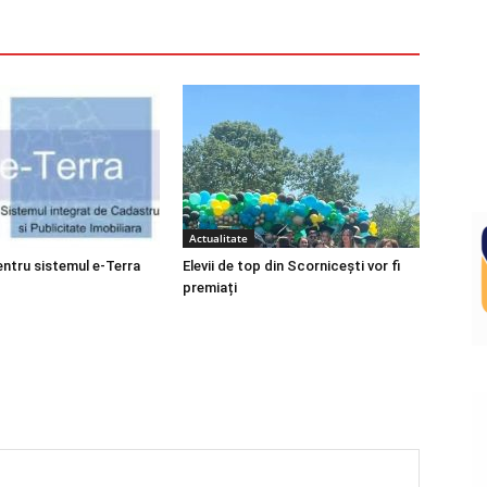
Actualitate
entru sistemul e-Terra
Elevii de top din Scornicești vor fi
premiați