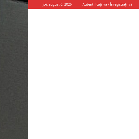
joi, august 6, 2026
Autentificați-vă / Înregistrați-vă