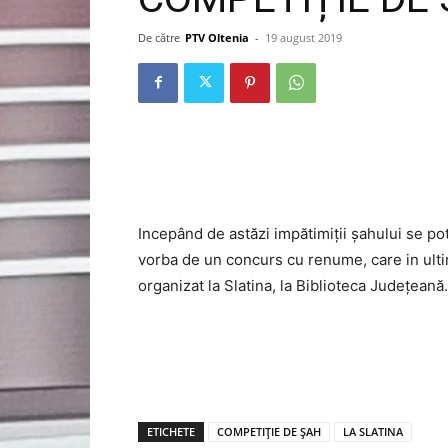
De către
PTV Oltenia
-
19 august 2019
Incepând de astăzi impătimiții șahului se pot
vorba de un concurs cu renume, care in ultimi
organizat la Slatina, la Biblioteca Județeană.
ETICHETE
COMPETIȚIE DE ȘAH
LA SLATINA