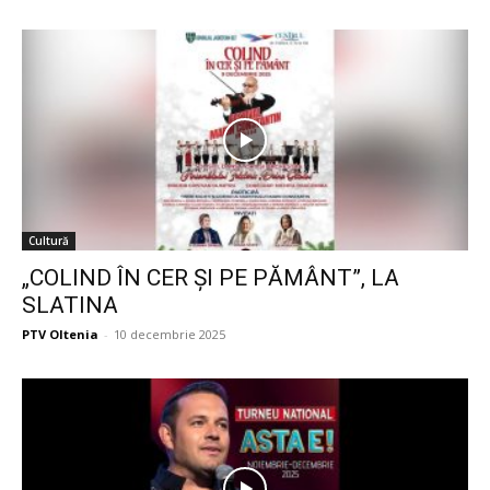
Cultură
„COLIND ÎN CER ȘI PE PĂMÂNT”, LA
SLATINA
PTV Oltenia
-
10 decembrie 2025