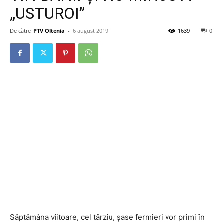
„USTUROI”
De către
PTV Oltenia
-
6 august 2019
1639
0
Săptămâna viitoare, cel târziu, șase fermieri vor primi în