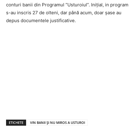
conturi banii din Programul ”Usturoiul”. Inițial, in program
s-au inscris 27 de olteni, dar până acum, doar șase au
depus documentele justificative.
ETICHETE
VIN BANII ȘI NU MIROS A USTUROI