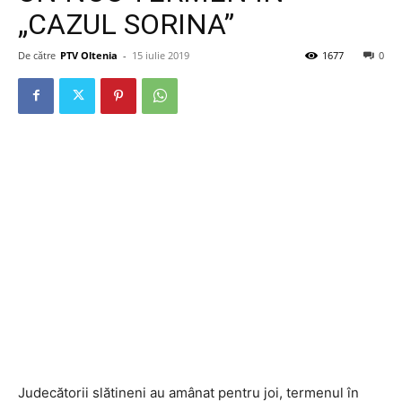
„CAZUL SORINA”
De către
PTV Oltenia
-
15 iulie 2019
1677
0
Judecătorii slătineni au amânat pentru joi, termenul în