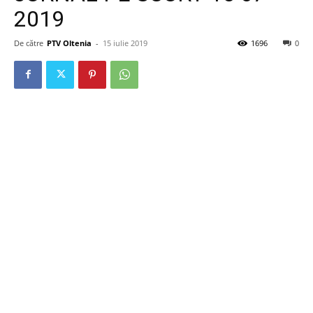
2019
De către
PTV Oltenia
-
15 iulie 2019
1696
0