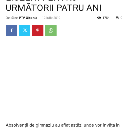
URMĂTORII PATRU ANI
De către
PTV Oltenia
-
12 iulie 2019
1784
0
Absolvenții de gimnaziu au aflat astăzi unde vor invăța in