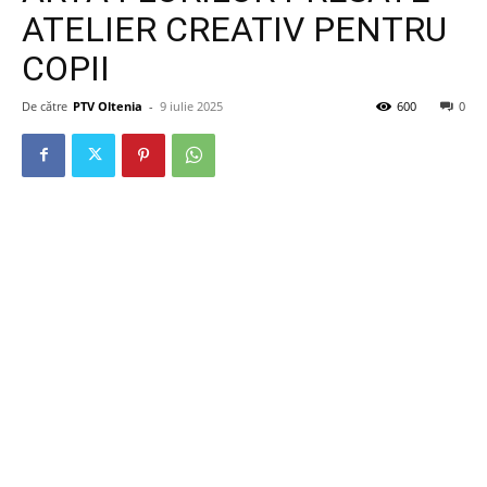
ATELIER CREATIV PENTRU
COPII
De către
PTV Oltenia
-
9 iulie 2025
600
0