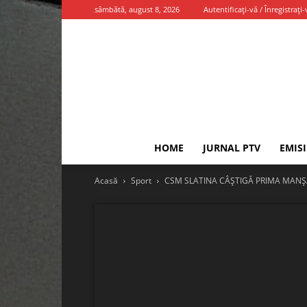
sâmbătă, august 8, 2026
Autentificați-vă / Înregistrați-
HOME
JURNAL PTV
EMIS
Acasă
Sport
CSM SLATINA CÂȘTIGĂ PRIMA MANȘĂ