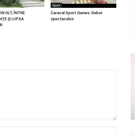
Sport
N OLT, ÎNTRE
Caracal Sport Games: Debut
ȚE ȘI LIPSA
spectaculos
OR