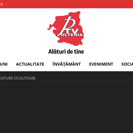
vă
IUNI
ACTUALITATE
ÎNVĂȚĂMÂNT
EVENIMENT
SOCI
PTV
CENTURĂ OCOLITOARE
Oltenia