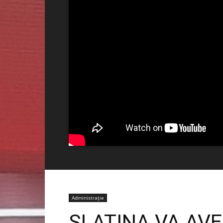
Administrație
SLATINA VA AV