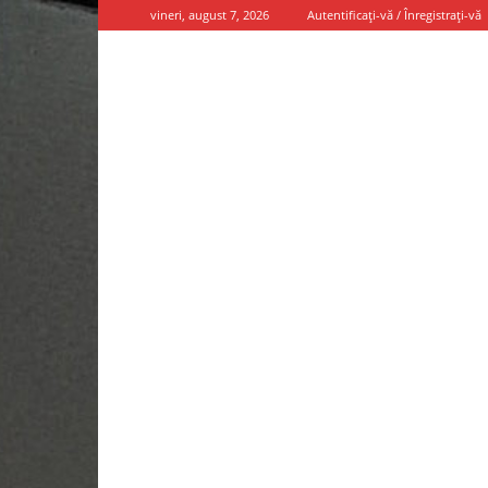
vineri, august 7, 2026
Autentificați-vă / Înregistrați-vă