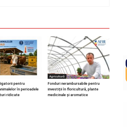
Agricultură
igatorii pentru
Fonduri nerambursabile pentru
nimalelor în perioadele
investiții în floricultură, plante
uri ridicate
medicinale și aromatice