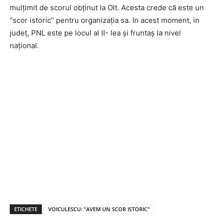
mulțimit de scorul obținut la Olt. Acesta crede că este un
“scor istoric” pentru organizația sa. In acest moment, in
județ, PNL este pe locul al II- lea și fruntaș la nivel
național.
ETICHETE
VOICULESCU: "AVEM UN SCOR ISTORIC"