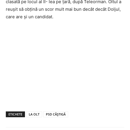
clasată pe locul al II- lea pe țară, după Teleorman. Oltul a
reușit să obțină un scor mult mai bun decât decât Doljul,
care are și un candidat.
ETICHETE
LA OLT
PSD CÂȘTIGĂ