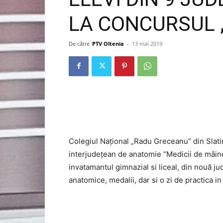
LA CONCURSUL „
De către
PTV Oltenia
-
13 mai 2019
Colegiul Naţional „Radu Greceanu” din Slatin
interjudeţean de anatomie “Medicii de mâine
invatamantul gimnazial si liceal, din nouă jud
anatomice, medalii, dar si o zi de practica in