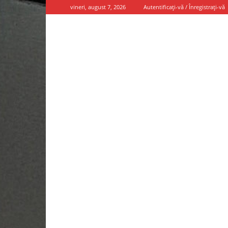
vineri, august 7, 2026
Autentificați-vă / Înregistrați-vă