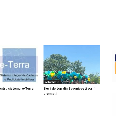
Actualitate
entru sistemul e-Terra
Elevii de top din Scornicești vor fi
premiați