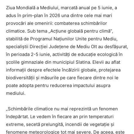
Ziua Mondială a Mediului, marcată anual pe 5 iunie, a
adus în prim-plan în 2026 una dintre cele mai mari
provocări ale omenirii: combaterea schimbărilor
climatice. Sub tema „Acțiune globală pentru climă”,
stabilită de Programul Națiunilor Unite pentru Mediu,
specialiștii Direcției Județene de Mediu Olt au desfășurat,
în perioada 2-5 iunie, activități de educație ecologică în
școlile gimnaziale din municipiul Slatina. Elevii au aflat
informații despre efectele încălzirii globale, protejarea
biodiversității și măsurile pe care fiecare dintre noi le
poate adopta pentru reducerea impactului asupra
mediului.
„Schimbările climatice nu mai reprezintă un fenomen
îndepărtat. Le vedem în fiecare an prin temperaturi
extreme, secetă prelungită, incendii de vegetație și
fenomene meteorologice tot mai severe. De aceea, este