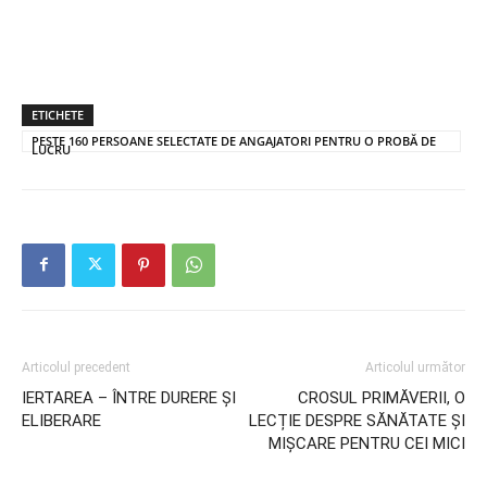
ETICHETE
PESTE 160 PERSOANE SELECTATE DE ANGAJATORI PENTRU O PROBĂ DE
LUCRU
Articolul precedent
Articolul următor
IERTAREA – ÎNTRE DURERE ŞI
CROSUL PRIMĂVERII, O
ELIBERARE
LECȚIE DESPRE SĂNĂTATE ȘI
MIȘCARE PENTRU CEI MICI