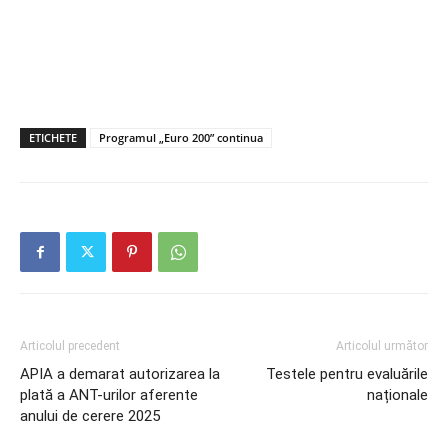
ETICHETE
Programul „Euro 200” continua
Articolul precedent
Articolul următor
APIA a demarat autorizarea la
Testele pentru evaluările
plată a ANT-urilor aferente
naționale
anului de cerere 2025