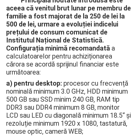
Principala noutate introdusă este
aceea că venitul brut lunar pe membru de
familie a fost majorat de la 250 de lei la
500 de lei, urmare a evoluției indicelui
prețului de consum comunicat de
Institutul Național de Statistică.
Configurația minimă recomandată
a
calculatoarelor pentru achiziționarea
cărora se acordă sprijinul financiar este
următoarea:
a) pentru desktop:
procesor cu frecvență
nominală minimum 3.0 GHz, HDD minimum
500 GB sau SSD minim 240 GB, RAM tip
DDR3 sau DDR4 minimum 8 GB, monitor
LCD sau LED cu diagonală minimum 18.5“ și
rezoluție minimum 1920 x 1080, tastatură,
mouse optic, cameră WEB;