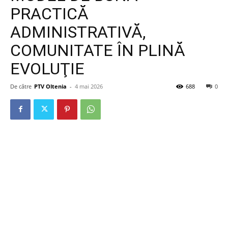
PRACTICĂ
ADMINISTRATIVĂ,
COMUNITATE ÎN PLINĂ
EVOLUŢIE
De către
PTV Oltenia
-
4 mai 2026
688
0