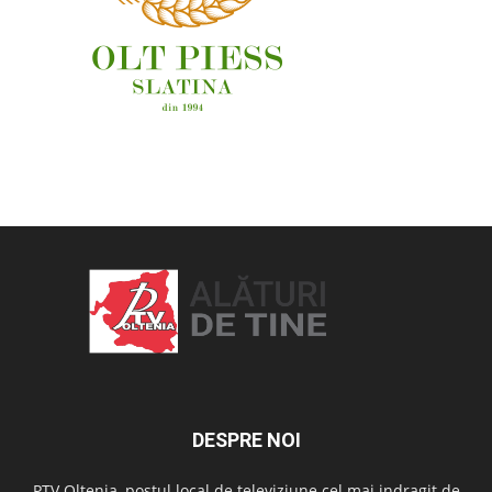
OAMENI ȘI LOCURI
DESPRE NOI
PTV Oltenia, postul local de televiziune cel mai indragit de