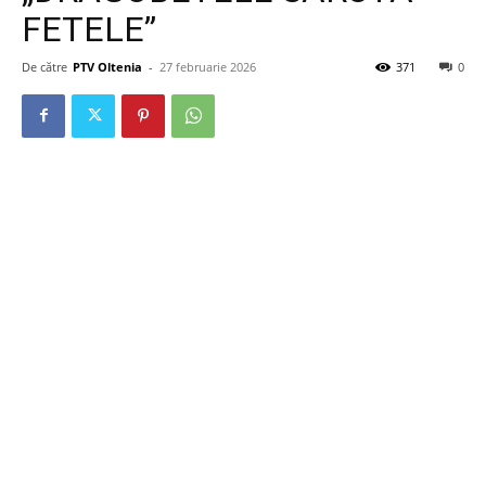
FETELE”
De către
PTV Oltenia
-
27 februarie 2026
371
0