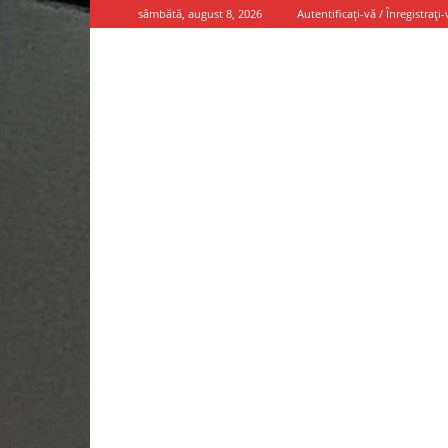
sâmbătă, august 8, 2026
Autentificați-vă / Înregistrați-