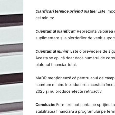
Clarificări tehnice privind plățile:
Este impor
cel minim:
Cuantumul planificat
: Reprezintă valoarea o
suplimentare și a pierderilor de venit supor
Cuantumul minim
: Este o prevedere de si
Acesta se aplică doar dacă numărul de cereri
plafonul financiar total.
MADR menționează că pentru anul de campan
cuantum minim. Introducerea acestuia încep
2025 și nu produce efecte retroactiv.
Concluzie:
Fermierii pot conta pe sprijinul 
stabilitatea financiară a programului pe ter