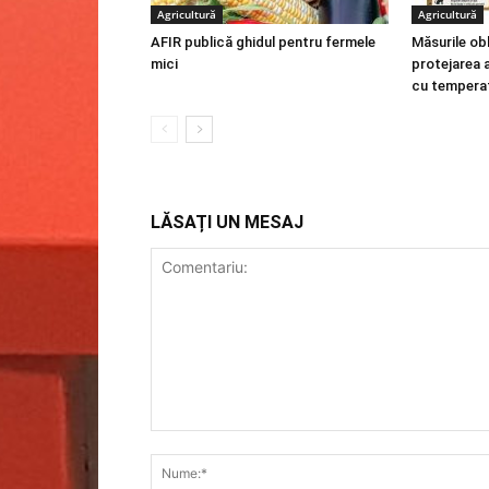
Agricultură
Agricultură
AFIR publică ghidul pentru fermele
Măsurile obl
mici
protejarea a
cu temperat
LĂSAȚI UN MESAJ