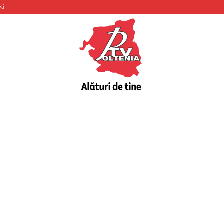
vă
PTV
Oltenia