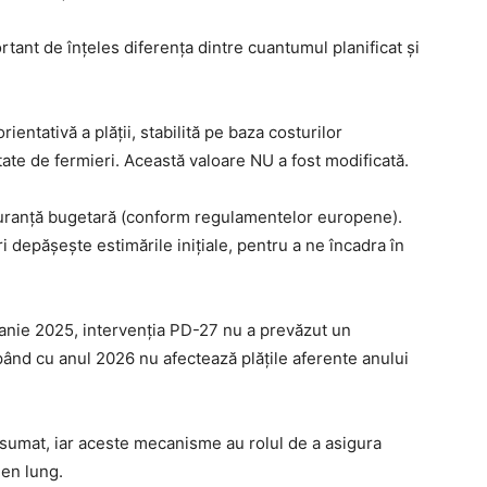
tant de înțeles diferența dintre cuantumul planificat și
rientativă a plății, stabilită pe baza costurilor
tate de fermieri. Această valoare NU a fost modificată.
guranță bugetară (conform regulamentelor europene).
 depășește estimările inițiale, pentru a ne încadra în
ie 2025, intervenția PD-27 nu a prevăzut un
ând cu anul 2026 nu afectează plățile aferente anului
asumat, iar aceste mecanisme au rolul de a asigura
men lung.