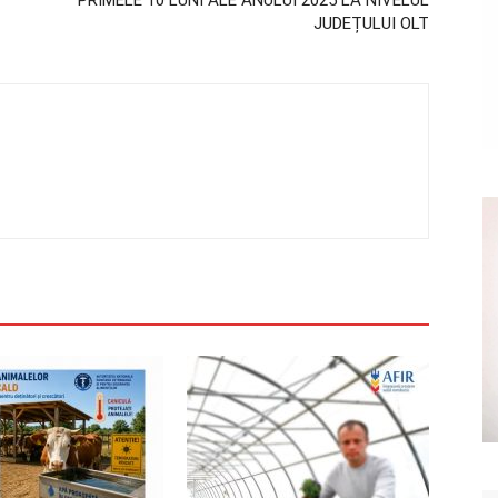
PRIMELE 10 LUNI ALE ANULUI 2025 LA NIVELUL
JUDEȚULUI OLT