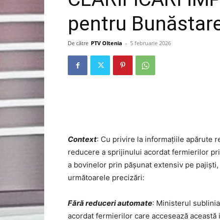
pentru Bunăstare
De către
PTV Oltenia
-
5 februarie 2026
Context
: Cu privire la informațiile apărute 
reducere a sprijinului acordat fermierilor p
a bovinelor prin pășunat extensiv pe pajiști,
următoarele precizări:
Fără reduceri automate
: Ministerul sublini
acordat fermierilor care accesează această 