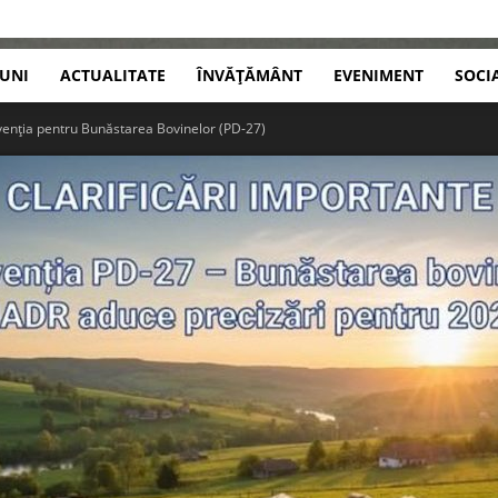
IUNI
ACTUALITATE
ÎNVĂȚĂMÂNT
EVENIMENT
SOCI
nția pentru Bunăstarea Bovinelor (PD-27)