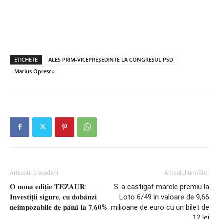
ETICHETE
ALES PRIM-VICEPREȘEDINTE LA CONGRESUL PSD
Marius Oprescu
Articolul precedent
Articolul următor
𝐎 𝐧𝐨𝐮𝐚̆ 𝐞𝐝𝐢𝐭̦𝐢𝐞 𝐓𝐄𝐙𝐀𝐔𝐑:
S-a castigat marele premiu la
𝐈𝐧𝐯𝐞𝐬𝐭𝐢𝐭̦𝐢𝐢 𝐬𝐢𝐠𝐮𝐫𝐞, 𝐜𝐮 𝐝𝐨𝐛𝐚̂𝐧𝐳𝐢
Loto 6/49 in valoare de 9,66
𝐧𝐞𝐢𝐦𝐩𝐨𝐳𝐚𝐛𝐢𝐥𝐞 𝐝𝐞 𝐩𝐚̂𝐧𝐚̆ 𝐥𝐚 𝟕,𝟔𝟎%
milioane de euro cu un bilet de
12 lei