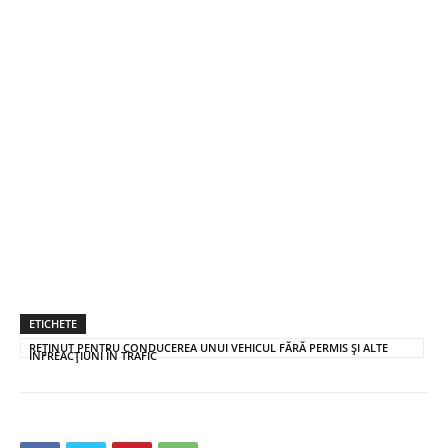
ETICHETE
REȚINUT PENTRU CONDUCEREA UNUI VEHICUL FĂRĂ PERMIS ȘI ALTE
INFREACȚIUNI ÎN TRAFIC