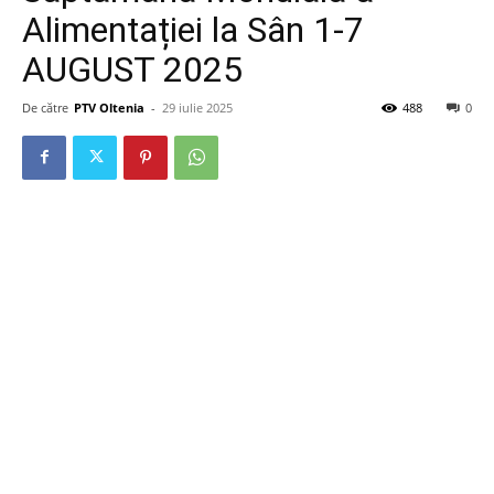
Alimentației la Sân 1-7
AUGUST 2025
De către
PTV Oltenia
-
29 iulie 2025
488
0