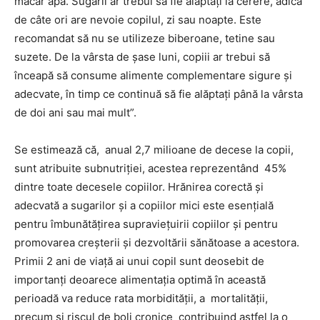
măcar apă. Sugarii ar trebui să fie alăptați la cerere, adică
de câte ori are nevoie copilul, zi sau noapte. Este
recomandat să nu se utilizeze biberoane, tetine sau
suzete. De la vârsta de șase luni, copiii ar trebui să
înceapă să consume alimente complementare sigure și
adecvate, în timp ce continuă să fie alăptați până la vârsta
de doi ani sau mai mult”.
Se estimează că, anual 2,7 milioane de decese la copii,
sunt atribuite subnutriției, acestea reprezentând 45%
dintre toate decesele copiilor. Hrănirea corectă și
adecvată a sugarilor și a copiilor mici este esențială
pentru îmbunătățirea supraviețuirii copiilor și pentru
promovarea creșterii și dezvoltării sănătoase a acestora.
Primii 2 ani de viață ai unui copil sunt deosebit de
importanți deoarece alimentația optimă în această
perioadă va reduce rata morbidității, a mortalității,
precum și riscul de boli cronice contribuind astfel la o