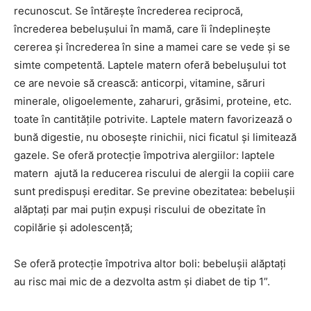
recunoscut. Se întărește încrederea reciprocă,
încrederea bebelușului în mamă, care îi îndeplinește
cererea și încrederea în sine a mamei care se vede și se
simte competentă. Laptele matern oferă bebelușului tot
ce are nevoie să crească: anticorpi, vitamine, săruri
minerale, oligoelemente, zaharuri, grăsimi, proteine, etc.
toate în cantitățile potrivite. Laptele matern favorizează o
bună digestie, nu obosește rinichii, nici ficatul și limitează
gazele. Se oferă protecție împotriva alergiilor: laptele
matern ajută la reducerea riscului de alergii la copiii care
sunt predispuși ereditar. Se previne obezitatea: bebelușii
alăptați par mai puțin expuși riscului de obezitate în
copilărie și adolescență;
Se oferă protecție împotriva altor boli: bebelușii alăptați
au risc mai mic de a dezvolta astm și diabet de tip 1”.