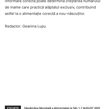
informare corectă poate determina creșterea numărului
de mame care practică alăptatul exclusiv, contribuind
astfel la o alimentație corectă a nou-născuților.
Redactor: Geanina Lupu
ETICHETE
Săptămâna Mondială a Alimentației la Sân 1-7 AUGUST 2025