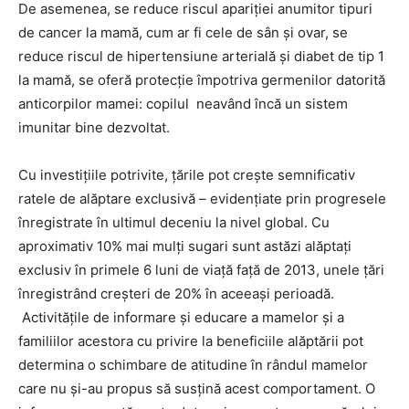
De asemenea, se reduce riscul apariției anumitor tipuri
de cancer la mamă, cum ar fi cele de sân și ovar, se
reduce riscul de hipertensiune arterială și diabet de tip 1
la mamă, se oferă protecție împotriva germenilor datorită
anticorpilor mamei: copilul neavând încă un sistem
imunitar bine dezvoltat.
Cu investițiile potrivite, țările pot crește semnificativ
ratele de alăptare exclusivă – evidențiate prin progresele
înregistrate în ultimul deceniu la nivel global. Cu
aproximativ 10% mai mulți sugari sunt astăzi alăptați
exclusiv în primele 6 luni de viață față de 2013, unele țări
înregistrând creșteri de 20% în aceeași perioadă.
Activitățile de informare și educare a mamelor și a
familiilor acestora cu privire la beneficiile alăptării pot
determina o schimbare de atitudine în rândul mamelor
care nu și-au propus să susțină acest comportament. O