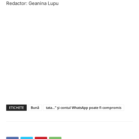
Redactor: Geanina Lupu
ETICHETE
Bună
tata…” și contul WhatsApp poate fi compromis