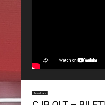
Actualitate
CJP OLT – BILE