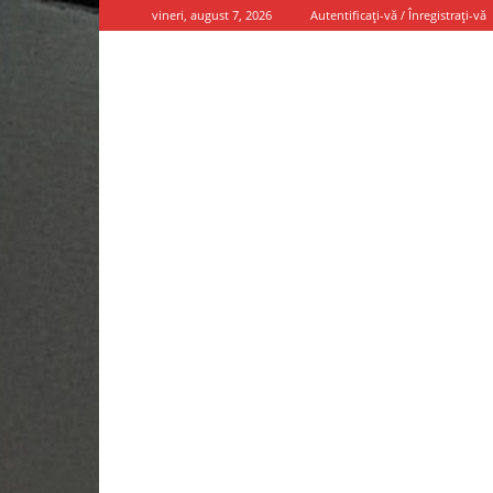
vineri, august 7, 2026
Autentificați-vă / Înregistrați-vă