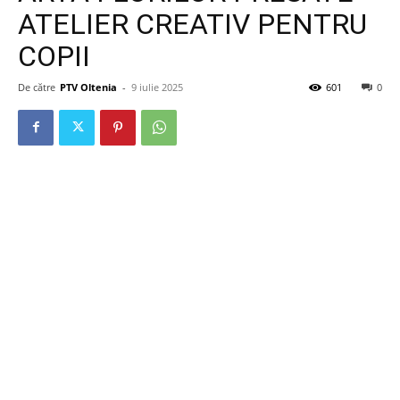
ATELIER CREATIV PENTRU
COPII
De către
PTV Oltenia
-
9 iulie 2025
601
0