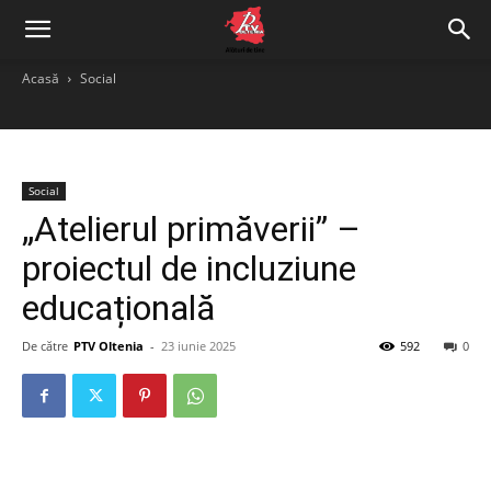
Acasă
Social
Social
„Atelierul primăverii” –
proiectul de incluziune
educațională
De către
PTV Oltenia
-
23 iunie 2025
592
0