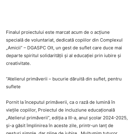
Finalul proiectului este marcat acum de o acțiune
specială de voluntariat, dedicată copiilor din Complexul
„Amicii” – DGASPC Olt, un gest de suflet care duce mai
departe spiritul solidarității și al educației prin iubire și
creativitate.
“Atelierul primăverii – bucurie dăruită din suflet, pentru
suflete
Pornit la începutul primăverii, ca o rază de lumină în
viețile copiilor, Proiectul de incluziune educațională
„Atelierul primăverii”, ediția a III-a, anul școlar 2024-2025,
și-a găsit împlinirea în aceste zile, printr-un lanț de
gesturi simple, dar pline de iubire. Mulțumim tuturor