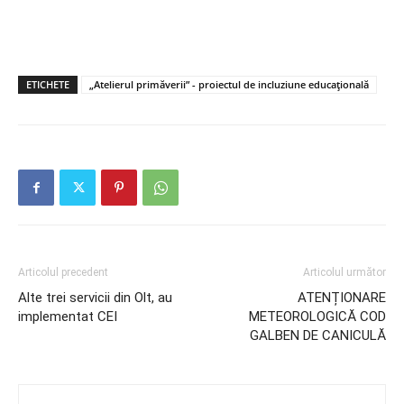
ETICHETE
„Atelierul primăverii” - proiectul de incluziune educațională
Articolul precedent
Articolul următor
Alte trei servicii din Olt, au
ATENȚIONARE
implementat CEI
METEOROLOGICĂ COD
GALBEN DE CANICULĂ