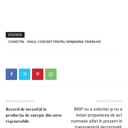
ETICHETE
CONECTIN - PASUL CONCRET PENTRU SPRIJINIREA TINERILOR
Articolul precedent
Articolul următor
𝐑𝐞𝐜𝐨𝐫𝐝 𝐝𝐞 𝐢𝐧𝐯𝐞𝐬𝐭𝐢ț𝐢𝐢 î𝐧
INSP nu a solicitat și nu a
𝐩𝐫𝐨𝐝𝐮𝐜ț𝐢𝐚 𝐝𝐞 𝐞𝐧𝐞𝐫𝐠𝐢𝐞 𝐝𝐢𝐧 𝐬𝐮𝐫𝐬𝐞
inițiat propunerea de act
𝐫𝐞𝐠𝐞𝐧𝐞𝐫𝐚𝐛𝐢𝐥𝐞
normativ aflat în prezent în
transparență decizională.