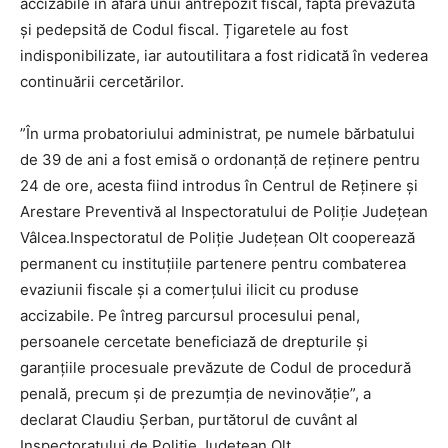
accizabile în afara unui antrepozit fiscal, faptă prevăzută
și pedepsită de Codul fiscal. Țigaretele au fost
indisponibilizate, iar autoutilitara a fost ridicată în vederea
continuării cercetărilor.
”În urma probatoriului administrat, pe numele bărbatului
de 39 de ani a fost emisă o ordonanță de reținere pentru
24 de ore, acesta fiind introdus în Centrul de Reținere și
Arestare Preventivă al Inspectoratului de Poliție Județean
Vâlcea.Inspectoratul de Poliție Județean Olt cooperează
permanent cu instituțiile partenere pentru combaterea
evaziunii fiscale și a comerțului ilicit cu produse
accizabile. Pe întreg parcursul procesului penal,
persoanele cercetate beneficiază de drepturile și
garanțiile procesuale prevăzute de Codul de procedură
penală, precum și de prezumția de nevinovăție”, a
declarat Claudiu Șerban, purtătorul de cuvânt al
Inspectoratului de Poliție Județean Olt .