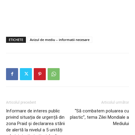
ETICHETE
Avizul de mediu – informatii necesare
Articolul precedent
Articolul următor
Informare de interes public
“Să combatem poluarea cu
privind situația de urgență din
plastic”, tema Zilei Mondiale a
zona Praid și declararea stării
Mediului
de alertă la nivelul a 5 unități