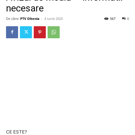
necesare
De către
PTV Oltenia
-
4 iunie 2025
567
0
CE ESTE?