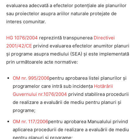
evaluarea adecvată a efectelor potenţiale ale planurilor
sau proiectelor asupra ariilor naturale protejate de
interes comunitar.
HG 1076/2004
reprezintă transpunerea
Directivei
2001/42/CE
privind evaluarea efectelor anumitor planuri
şi programe asupra mediului (SEA) şi este implementată
prin următoarele acte normative:
OM nr. 995/2006
pentru aprobarea listei planurilor şi
programelor care intră sub incidenţa
Hotărârii
Guvernului nr.1076/2004
privind stabilirea procedurii
de realizare a evaluării de mediu pentru planuri şi
programe;
OM nr. 117/2006
pentru aprobarea Manualului privind
aplicarea procedurii de realizare a evaluării de mediu
pentru planuri şi programe;