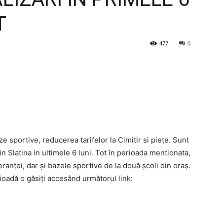
T
477
0
e sportive, reducerea tarifelor la Cimitir si piețe. Sunt
n Slatina in ultimele 6 luni. Tot în perioada mentionata,
ranței, dar și bazele sportive de la două școli din oraș.
rioadă o găsiți accesând următorul link: