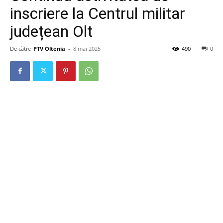
inscriere la Centrul militar
județean Olt
De către
PTV Oltenia
-
8 mai 2025
490
0