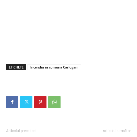
ETICHETE
Incendiu in comuna Carlogani
Articolul precedent
Articolul următor