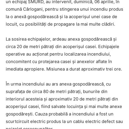
un echipaj SMURD, au intervenit, duminică, 06 aprilie, în
comună Cârlogani, pentru stingerea unui incendiu produs
la o anexă gospodărească și la acoperișul unei case de
locuit, cu posibilități de propagare la mai multe clădiri.
La sosirea echipajelor, ardeau anexa gospodărească și
circa 20 de metri pătrați din acoperișul casei. Echipajele
operative au acționat pentru localizarea incendiului,
concomitent cu protejarea casei și anexelor aflate în
imediata apropiere. Misiunea a durat aproximativ trei ore.
În urma incendiului au ars anexa gospodărească, cu
suprafața de circa 80 de metri pătrați, bunurile din
interiorul acesteia și aproximativ 20 de metri pătrați din
acoperișul casei, fiind salvate locuința și mai multe anexe
gospodărești. Cauza probabilă a incendiului a fost un
scurtcircuit electric produs la un cablu electric defect sau
neizolat corespunzător.