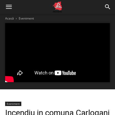
Acasă
Eveniment
Eveniment
Incendiu in comuna Carlogani