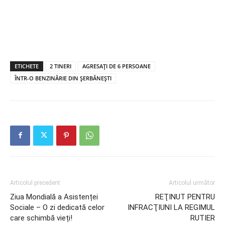
ETICHETE
2 TINERI
AGRESAŢI DE 6 PERSOANE
ÎNTR-O BENZINĂRIE DIN ŞERBĂNEŞTI
Articolul precedent
Articolul următor
Ziua Mondială a Asistenței
REŢINUT PENTRU
Sociale – O zi dedicată celor
INFRACŢIUNI LA REGIMUL
care schimbă vieți!
RUTIER