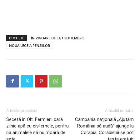
ETICHETE
ÎN VIGOARE DE LA 1 SEPTEMBRIE
NOUA LEGE A PENSIILOR
Articolul precedent
Articolul următor
Secetă în Olt. Fermierii cară
Campania națională „Ajutăm
zilnic apă cu cisternele, pentru
România să audă” ajunge la
ca animalele să nu moară de
Corabia. Corăbienii se pot
sete
testa gratuit