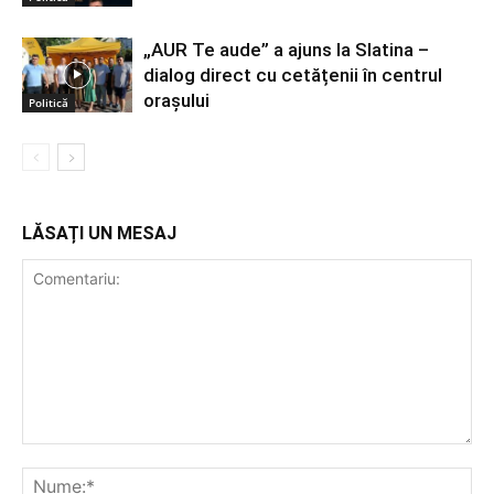
„AUR Te aude” a ajuns la Slatina –
dialog direct cu cetățenii în centrul
orașului
Politică
LĂSAȚI UN MESAJ