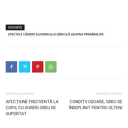
ETICHETE
EFECTELE CĂDERII GUVERNULUI DĂNCILĂ ASUPRA PRIMĂRIILOR
Articolul precedent
Articolul următor
AFECŢIUNE FRECVENTĂ LA
CONDIȚII UȘOARE, GREU DE
COPII, CU DURERI GREU DE
ÎNDEPLINIT PENTRU OLTENI
SUPORTAT