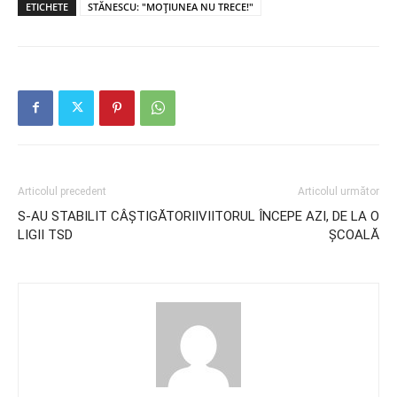
ETICHETE
STĂNESCU: "MOȚIUNEA NU TRECE!"
Articolul precedent
Articolul următor
S-AU STABILIT CÂȘTIGĂTORII
VIITORUL ÎNCEPE AZI, DE LA O
LIGII TSD
ȘCOALĂ