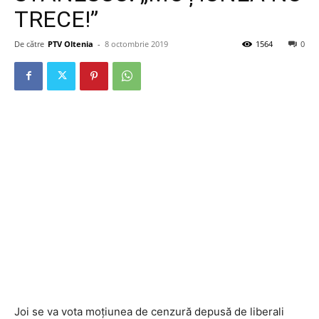
TRECE!”
De către
PTV Oltenia
-
8 octombrie 2019
1564
0
Joi se va vota moțiunea de cenzură depusă de liberali