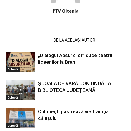
PTV Oltenia
ARTICOLE SIMILARE
DE LA ACELAȘI AUTOR
„Dialogul AbsurZilor” duce teatrul
liceenilor la Bran
Cultură
ȘCOALA DE VARĂ CONTINUĂ LA
BIBLIOTECA JUDEȚEANĂ
Cultură
Colonești păstrează vie tradiția
călușului
Cultură