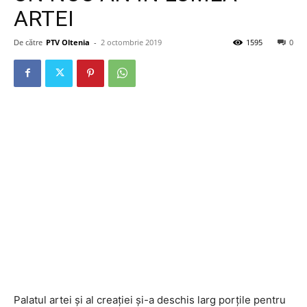
ARTEI
De către
PTV Oltenia
-
2 octombrie 2019
1595
0
Palatul artei și al creației și-a deschis larg porțile pentru