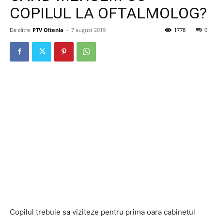
COPILUL LA OFTALMOLOG?
De către
PTV Oltenia
-
7 august 2019
1778
0
Copilul trebuie sa viziteze pentru prima oara cabinetul