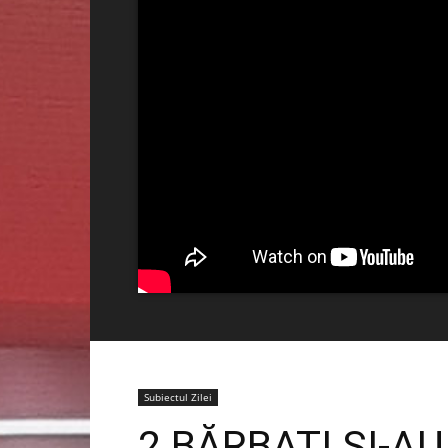
Subiectul Zilei
2 BĂRBAȚI ȘI-AU