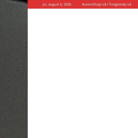
joi, august 6, 2026
Autentificați-vă / Înregistrați-vă