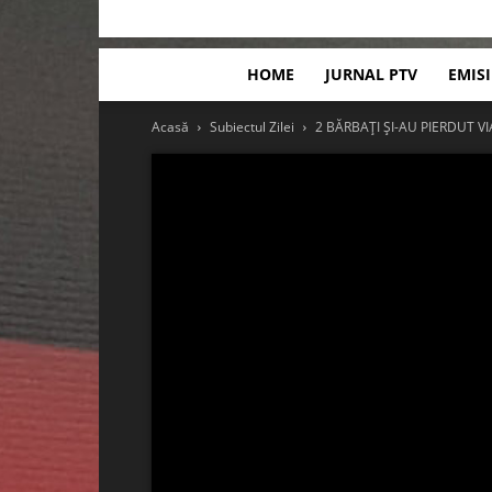
HOME
JURNAL PTV
EMIS
Acasă
Subiectul Zilei
2 BĂRBAȚI ȘI-AU PIERDUT V