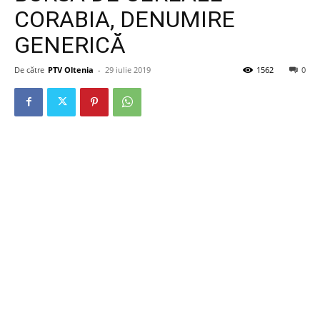
CORABIA, DENUMIRE
GENERICĂ
De către
PTV Oltenia
-
29 iulie 2019
1562
0