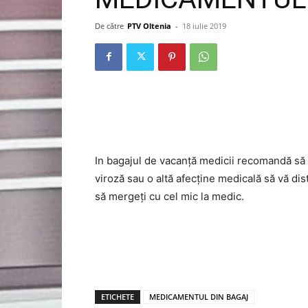
De către
PTV Oltenia
-
18 iulie 2019
In bagajul de vacanță medicii recomandă să p
viroză sau o altă afecține medicală să vă di
să mergeți cu cel mic la medic.
ETICHETE
MEDICAMENTUL DIN BAGAJ