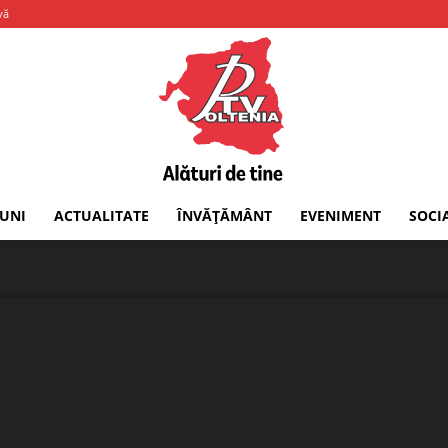
vă
IUNI
ACTUALITATE
ÎNVĂȚĂMÂNT
EVENIMENT
SOCI
PTV
Oltenia