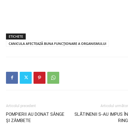
ETICHETE
CANICULA AFECTEAZĂ BUNA FUNCȚIONARE A ORGANISMULUI
Articolul precedent
Articolul următor
POMPIERII AU DONAT SÂNGE
SLĂTINENII S-AU IMPUS ÎN
ȘI ZÂMBETE
RING