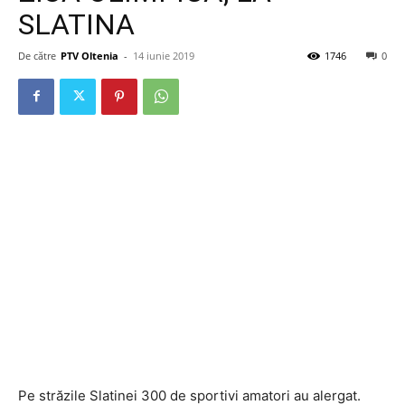
SLATINA
De către
PTV Oltenia
-
14 iunie 2019
1746
0
Pe străzile Slatinei 300 de sportivi amatori au alergat.