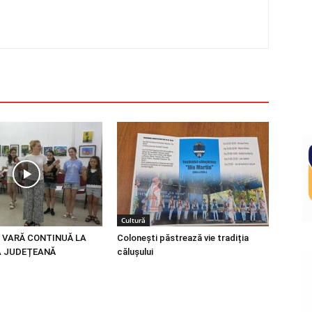
Cultură
 VARĂ CONTINUĂ LA
Colonești păstrează vie tradiția
A JUDEȚEANĂ
călușului