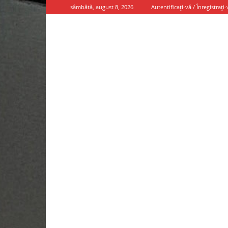
sâmbătă, august 8, 2026
Autentificați-vă / Înregistrați-