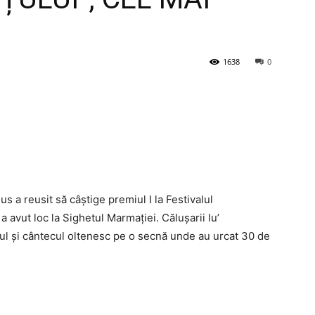
1638
0
us a reusit să câștige premiul I la Festivalul
 a avut loc la Sighetul Marmației. Călușarii lu’
ul și cântecul oltenesc pe o secnă unde au urcat 30 de