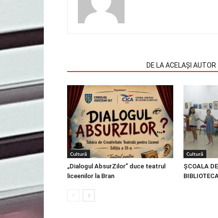
ARTICOLE SIMILARE
DE LA ACELAȘI AUTOR
Cultură
Cultură
„Dialogul AbsurZilor” duce teatrul
ȘCOALA DE
liceenilor la Bran
BIBLIOTEC