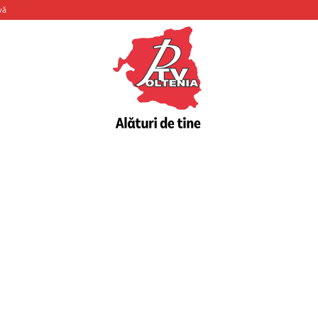
vă
PTV
Oltenia