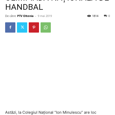
HANDBAL
De către
PTV Oltenia
-
9 mai 2019
1814
0
Astăzi, la Colegiul Național “Ion Minulescu” are loc