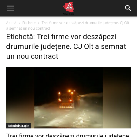
Acasă
Etichete
Trei firme vor deszăpezi drumurile județene. CJ Olt
a semnat un nou contract
Etichetă: Trei firme vor deszăpezi
drumurile județene. CJ Olt a semnat
un nou contract
Administrație
Trei firme vor deszăpezi drumurile județene.