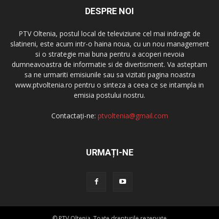
DESPRE NOI
PTV Oltenia, postul local de televiziune cel mai indragit de
slatineni, este acum intr-o haina noua, cu un nou management
si o strategie mai buna pentru a acoperi nevoia
dumneavoastra de informatie si de divertisment. Va asteptam
sa ne urmariti emisiunile sau sa vizitati pagina noastra
www.ptvoltenia.ro pentru o sinteza a ceea ce se intampla in
emisia postului nostru.
Contactați-ne:
ptvoltenia@gmail.com
URMAȚI-NE
© PTV Oltenia. Toate drepturile rezervate