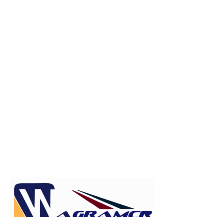
Publicitate