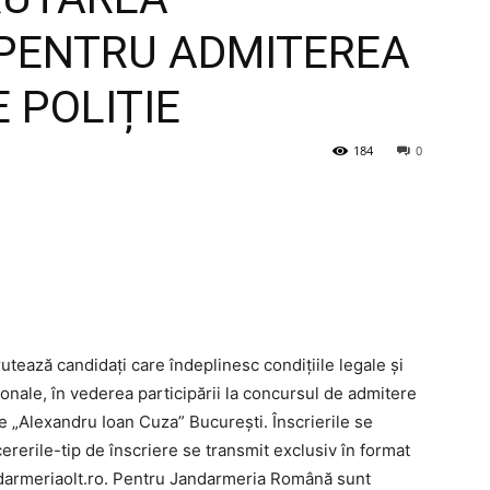
 PENTRU ADMITEREA
 POLIȚIE
184
0
tează candidați care îndeplinesc condițiile legale și
ionale, în vederea participării la concursul de admitere
e „Alexandru Ioan Cuza” București. Înscrierile se
ererile-tip de înscriere se transmit exclusiv în format
ndarmeriaolt.ro. Pentru Jandarmeria Română sunt