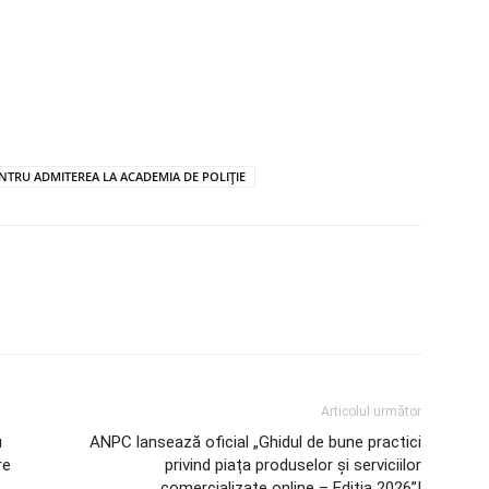
NTRU ADMITEREA LA ACADEMIA DE POLIȚIE
Articolul următor
u
ANPC lansează oficial „Ghidul de bune practici
re
privind piața produselor și serviciilor
comercializate online – Ediția 2026”!