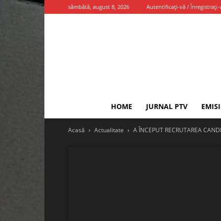
sâmbătă, august 8, 2026
Autentificați-vă / Înregistrați-
HOME
JURNAL PTV
EMIS
Acasă
Actualitate
A ÎNCEPUT RECRUTAREA CANDI