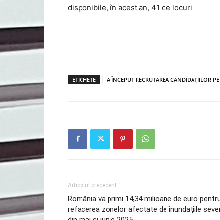
disponibile, în acest an, 41 de locuri.
ETICHETE
A ÎNCEPUT RECRUTAREA CANDIDAȚIILOR PE
Articolul precedent
România va primi 14,34 milioane de euro pentr
refacerea zonelor afectate de inundațiile seve
din mai și iunie 2025.