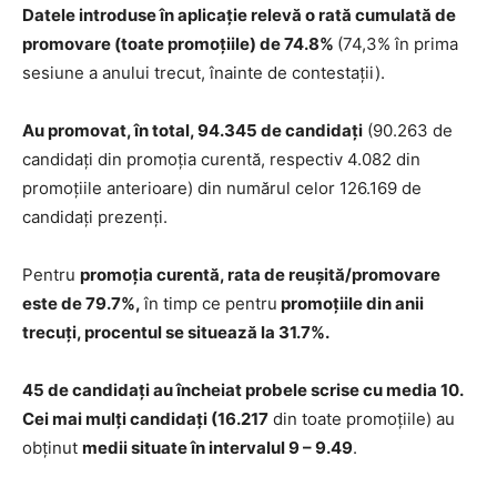
Datele introduse în aplicație relevă o rată cumulată de
promovare (toate promoțiile) de 74.8%
(74,3% în prima
sesiune a anului trecut, înainte de contestații).
Au promovat, în total, 94.345 de candidați
(90.263 de
candidați din promoția curentă, respectiv 4.082 din
promoțiile anterioare) din numărul celor 126.169 de
candidați prezenți.
Pentru
promoția curentă, rata de reușită/promovare
este de 79.7%,
în timp ce pentru
promoțiile din anii
trecuți, procentul se situează la 31.7%.
45 de candidați au încheiat probele scrise cu media 10.
Cei mai mulți candidați (16.217
din toate promoțiile) au
obținut
medii situate în intervalul 9 – 9.49
.