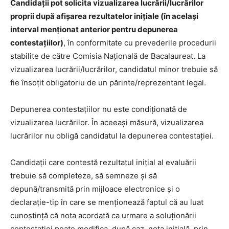
Candidații pot solicita vizualizarea lucrării/lucrărilor
proprii după afișarea rezultatelor inițiale (în același
interval menționat anterior pentru depunerea
contestațiilor)
, în conformitate cu prevederile procedurii
stabilite de către Comisia Națională de Bacalaureat. La
vizualizarea lucrării/lucrărilor, candidatul minor trebuie să
fie însoțit obligatoriu de un părinte/reprezentant legal.
Depunerea contestațiilor nu este condiționată de
vizualizarea lucrărilor. În aceeași măsură, vizualizarea
lucrărilor nu obligă candidatul la depunerea contestației.
Candidații care contestă rezultatul inițial al evaluării
trebuie să completeze, să semneze și să
depună/transmită prin mijloace electronice și o
declarație-tip în care se menționează faptul că au luat
cunoștință că nota acordată ca urmare a soluționării
contestației poate modifica, după caz, nota inițială, prin